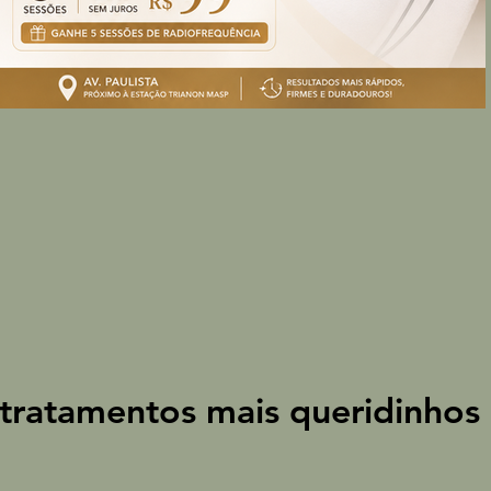
tratamentos mais queridinho
tratamentos mais queridinho