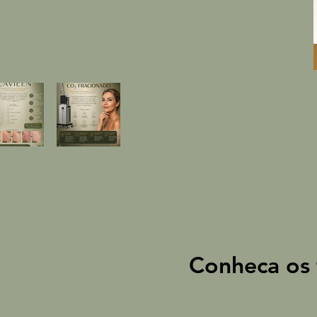
Conheca os 
Conheca os 